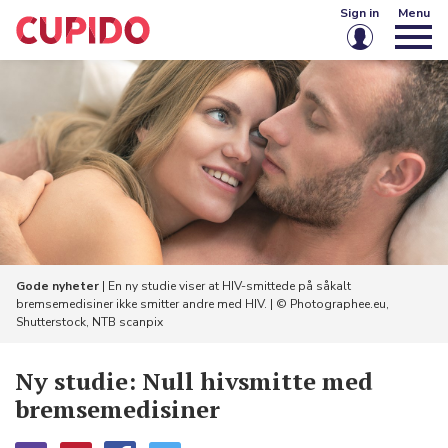
Sign in
Menu
Email or username
Password
Keep me signed in
Sign in
Gode nyheter
| En ny studie viser at HIV-smittede på såkalt
bremsemedisiner ikke smitter andre med HIV. | © Photographee.eu,
Forgot password?
Create account
Shutterstock, NTB scanpix
​Ny studie: Null hivsmitte med
bremsemedisiner