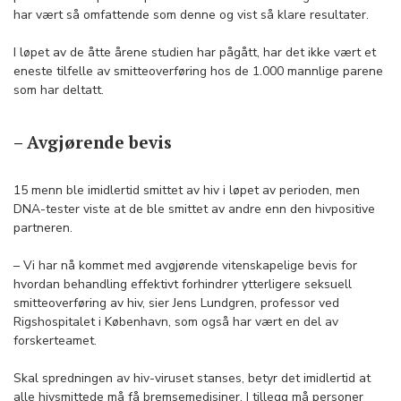
har vært så omfattende som denne og vist så klare resultater.
I løpet av de åtte årene studien har pågått, har det ikke vært et
eneste tilfelle av smitteoverføring hos de 1.000 mannlige parene
som har deltatt.
– Avgjørende bevis
15 menn ble imidlertid smittet av hiv i løpet av perioden, men
DNA-tester viste at de ble smittet av andre enn den hivpositive
partneren.
– Vi har nå kommet med avgjørende vitenskapelige bevis for
hvordan behandling effektivt forhindrer ytterligere seksuell
smitteoverføring av hiv, sier Jens Lundgren, professor ved
Rigshospitalet i København, som også har vært en del av
forskerteamet.
Skal spredningen av hiv-viruset stanses, betyr det imidlertid at
alle hivsmittede må få bremsemedisiner. I tillegg må personer