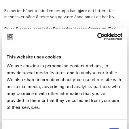
Eksperter håper at studien nettopp kan gjøre det lettere for
mennesker både å teste seg og være åpne om at de har hiv.
Bruce Richman, som leder Prevention Access Campaign (Pac),
sier at Pac er enormt takknemlig både overfor forskerne og
studiens deltakere.
– Studien har for alltid endret hva det betyr å leve med og elske
This website uses cookies
med hiv rundt omkring i verden, sier han til The Guardian.
We use cookies to personalise content and ads, to
provide social media features and to analyse our traffic.
We also share information about your use of our site with
Keyword:
our social media, advertising and analytics partners who
may combine it with other information that you’ve
Helserisiko
SOI
Seksuell helse
Sex og sykdom
provided to them or that they’ve collected from your use
of their services.
Seksualopplysning
Politikk
Redaktøren anbefaler
Consent