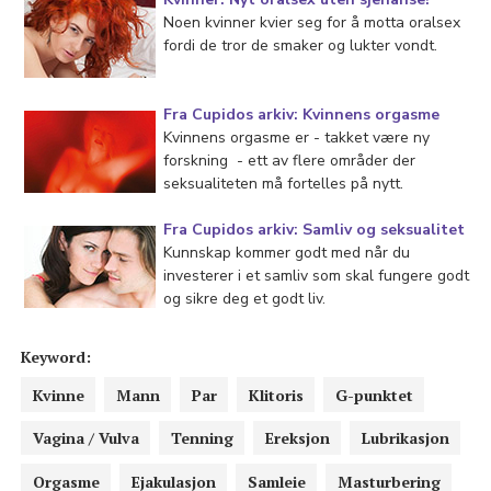
Noen kvinner kvier seg for å motta oralsex
fordi de tror de smaker og lukter vondt.
Fra Cupidos arkiv: Kvinnens orgasme
Kvinnens orgasme er - takket være ny
forskning - ett av flere områder der
seksualiteten må fortelles på nytt.
Fra Cupidos arkiv: Samliv og seksualitet
Kunnskap kommer godt med når du
investerer i et samliv som skal fungere godt
og sikre deg et godt liv.
Keyword:
Kvinne
Mann
Par
Klitoris
G-punktet
Vagina / Vulva
Tenning
Ereksjon
Lubrikasjon
Orgasme
Ejakulasjon
Samleie
Masturbering