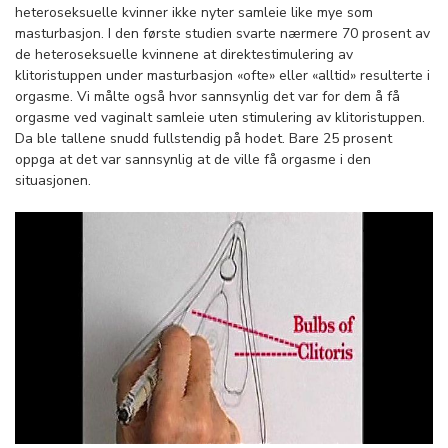
heteroseksuelle kvinner ikke nyter samleie like mye som
masturbasjon. I den første studien svarte nærmere 70 prosent av
de heteroseksuelle kvinnene at direktestimulering av
klitoristuppen under masturbasjon «ofte» eller «alltid» resulterte i
orgasme. Vi målte også hvor sannsynlig det var for dem å få
orgasme ved vaginalt samleie uten stimulering av klitoristuppen.
Da ble tallene snudd fullstendig på hodet. Bare 25 prosent
oppga at det var sannsynlig at de ville få orgasme i den
situasjonen.