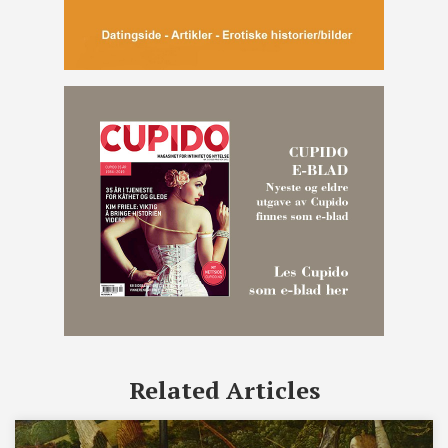
Related Articles