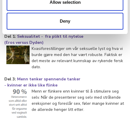
Allow selection
NYTELSE FOR HVEM? 1-2-3-4
Denne artikkelen er del 2 av Ellen Laans artikkelserie
Deny
«Nytelse - for hvem?».
Del 1:
Seksualitet - fra plikt til nytelse
(Eros versus Dyden)
Kvasiforestillinger om vår seksuelle lyst og hva vi
burde gjøre med den har vært robuste. Faktisk er
det meste av relevant kunnskap av rykende fersk
dato.
Del 3:
Menn tenker spennende tanker
- kvinner er ikke like flinke
Menn er flinkere enn kvinner til å stimulere seg
selv. Når de presenterer seg selv med strålende
ereksjoner og foreslår sex, føler mange kvinner at
de allerede henger litt etter.