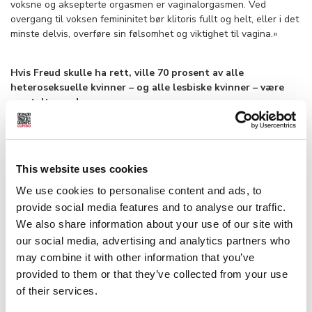
voksne og aksepterte orgasmen er vaginalorgasmen. Ved
overgang til voksen femininitet bør klitoris fullt og helt, eller i det
minste delvis, overføre sin følsomhet og viktighet til vagina.»
Hvis Freud skulle ha rett, ville 70 prosent av alle
heteroseksuelle kvinner – og alle lesbiske kvinner – være
mentalt umodne.
I dag oppgir bare 25-30 prosent av heteroseksuelle kvinner at de
får orgasme ved penispenetrasjon? Så hvis Freud skulle ha rett,
This website uses cookies
ville 70 prosent av alle heteroseksuelle kvinner – og alle lesbiske
kvinner – være mentalt umodne. Konklusjonen hans er ikke bare
We use cookies to personalise content and ads, to
fornærmende, men den overser også fullstendig kvinners
provide social media features and to analyse our traffic.
genitale anatomi.
We also share information about your use of our site with
our social media, advertising and analytics partners who
I dag vet vi at den vaginale orgasmen rett og slett ikke eksisterer.
may combine it with other information that you’ve
Alle orgasmer, også de som kommer gjennom vaginal
penispenetrasjon, er klitorisorgasmer. Den synlige lille
provided to them or that they’ve collected from your use
klitoristuppen ligger forsiktig skjult der kjønnsleppene møtes, rett
of their services.
overfor urinveisåpningen. Klitoriskroppen er 3-4 cm lang og