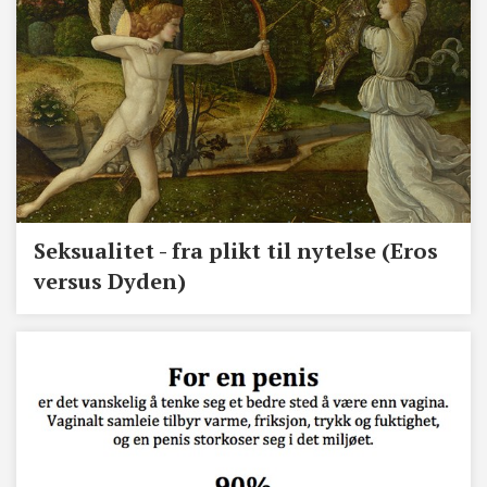
Seksualitet - fra plikt til nytelse (Eros
versus Dyden)