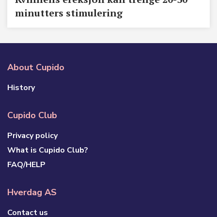
minutters stimulering
About Cupido
History
Cupido Club
Privacy policy
What is Cupido Club?
FAQ/HELP
Hverdag AS
Contact us