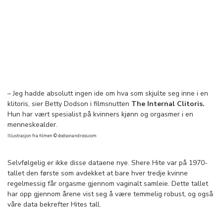
– Jeg hadde absolutt ingen ide om hva som skjulte seg inne i en
klitoris, sier Betty Dodson i filmsnutten
The Internal Clitoris.
Hun har vært spesialist på kvinners kjønn og orgasmer i en
menneskealder.
Illustrasjon fra filmen © dodsonandross.com
Selvfølgelig er ikke disse dataene nye. Shere Hite var på 1970-
tallet den første som avdekket at bare hver tredje kvinne
regelmessig får orgasme gjennom vaginalt samleie. Dette tallet
har opp gjennom årene vist seg å være temmelig robust, og også
våre data bekrefter Hites tall.