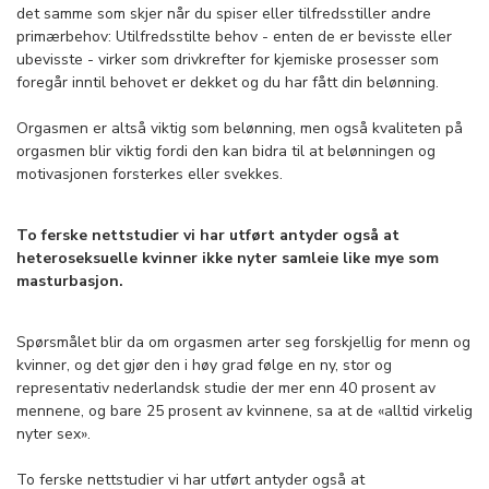
det samme som skjer når du spiser eller tilfredsstiller andre
primærbehov: Utilfredsstilte behov - enten de er bevisste eller
ubevisste - virker som drivkrefter for kjemiske prosesser som
foregår inntil behovet er dekket og du har fått din belønning.
Orgasmen er altså viktig som belønning, men også kvaliteten på
orgasmen blir viktig fordi den kan bidra til at belønningen og
motivasjonen forsterkes eller svekkes.
To ferske nettstudier vi har utført antyder også at
heteroseksuelle kvinner ikke nyter samleie like mye som
masturbasjon.
Spørsmålet blir da om orgasmen arter seg forskjellig for menn og
kvinner, og det gjør den i høy grad følge en ny, stor og
representativ nederlandsk studie der mer enn 40 prosent av
mennene, og bare 25 prosent av kvinnene, sa at de «alltid virkelig
nyter sex».
To ferske nettstudier vi har utført antyder også at