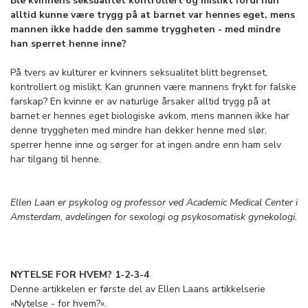
Ble kvinnens seksualitet kontrollert og mislikt fordi hun
alltid kunne være trygg på at barnet var hennes eget, mens
mannen ikke hadde den samme tryggheten - med mindre
han sperret henne inne?
På tvers av kulturer er kvinners seksualitet blitt begrenset,
kontrollert og mislikt. Kan grunnen være mannens frykt for falske
farskap? En kvinne er av naturlige årsaker alltid trygg på at
barnet er hennes eget biologiske avkom, mens mannen ikke har
denne tryggheten med mindre han dekker henne med slør,
sperrer henne inne og sørger for at ingen andre enn ham selv
har tilgang til henne.
Ellen Laan er psykolog og professor ved Academic Medical Center i
Amsterdam, avdelingen for sexologi og psykosomatisk gynekologi.
NYTELSE FOR HVEM? 1-2-3-4
Denne artikkelen er første del av Ellen Laans artikkelserie
«Nytelse - for hvem?».