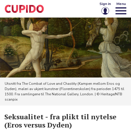
Sign in
Menu
Email or username
Password
Keep me signed in
Sign in
Utsnitt fra The Combat of Love and Chastity (Kampen mellom Eros og
Dyden), maleri av ukjent kunstner (Florentinerskolen) fra perioden 1475 til
Forgot password?
Create account
1500. Fra samlingene til The National Gallery, London. | © Heritage/NTB
scanpix
Seksualitet - fra plikt til nytelse
(Eros versus Dyden)