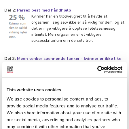
Del 2:
Parsex best med håndhjelp
Kvinner har en tilbøyelighet til å hevde at
orgasmen i seg selv ikke er så viktig for dem, og at
det er mye viktigere å oppleve følelsesmessig
intimitet. Men orgasmen er et viktigere
suksesskriterium enn de selv tror.
Del 3:
Menn tenker spennende tanker - kvinner er ikke like
flinke
Menn er flinkere enn kvinner til å stimulere seg
selv. Når de presenterer seg selv med strålende
ereksjoner og foreslår sex, føler mange kvinner at
de allerede henger litt etter.
This website uses cookies
We use cookies to personalise content and ads, to
provide social media features and to analyse our traffic.
We also share information about your use of our site with
Del 4:
Selv om det gjør vondt
Noen kvinner opplever smerte i løpet av et
our social media, advertising and analytics partners who
samleie, og oppførselen deres er illustrerende for
may combine it with other information that you’ve