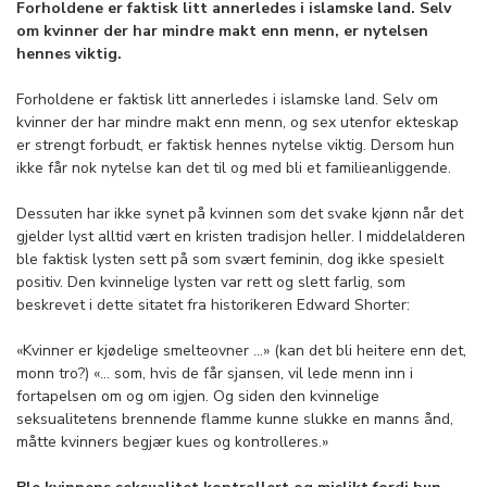
Forholdene er faktisk litt annerledes i islamske land. Selv
om kvinner der har mindre makt enn menn, er nytelsen
hennes viktig.
Forholdene er faktisk litt annerledes i islamske land. Selv om
kvinner der har mindre makt enn menn, og sex utenfor ekteskap
er strengt forbudt, er faktisk hennes nytelse viktig. Dersom hun
ikke får nok nytelse kan det til og med bli et familieanliggende.
Dessuten har ikke synet på kvinnen som det svake kjønn når det
gjelder lyst alltid vært en kristen tradisjon heller. I middelalderen
ble faktisk lysten sett på som svært feminin, dog ikke spesielt
positiv. Den kvinnelige lysten var rett og slett farlig, som
beskrevet i dette sitatet fra historikeren Edward Shorter:
«Kvinner er kjødelige smelteovner …» (kan det bli heitere enn det,
monn tro?) «… som, hvis de får sjansen, vil lede menn inn i
fortapelsen om og om igjen. Og siden den kvinnelige
seksualitetens brennende flamme kunne slukke en manns ånd,
måtte kvinners begjær kues og kontrolleres.»