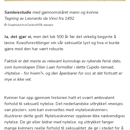
Samleiestudie
med gjennomskåret mann og kvinne.
Tegning av Leonardo da Vinci fra 1492.
© GraphicaArtis/Corbis/NTB scanpix
Ja, det gjør vi,
men det tok 500 år før det virkelig begynte å
løsne. Kvasiforestillinger om vår seksuelle lyst og hva vi burde
gjøre med den har vært robuste.
Faktisk er det meste av relevant kunnskap av rykende fersk dato,
som kunnskapen Ellen Laan formidler i dette Cupido-temaet,
«Nytelse - for hvem?», og den åpenbarer for oss at det fortsatt er
mye vi ikke vet.
Kvinner har opp gjennom historien hatt et svært ambivalent
forhold til seksuell nytelse. Det nederlandske uttrykket «meisjes
van plezier», som kan oversettes med «nytelseskvinner»,
illustrerer dette godt. Nytelseskvinner
opplever
ikke nødvendigvis
nytelse. De
gir
eller
bidrar med
nytelse, og uttrykket fanger
mange kvinners reelle forhold til seksualitet: de gir i stedet for å