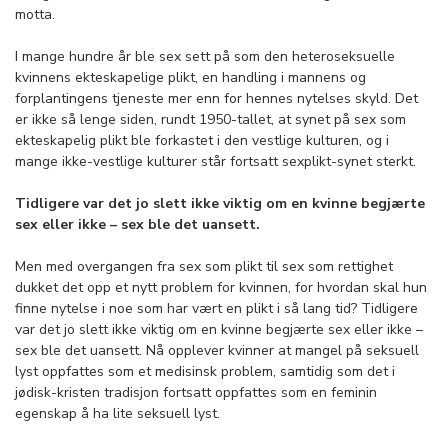
motta.
I mange hundre år ble sex sett på som den heteroseksuelle
kvinnens ekteskapelige plikt, en handling i mannens og
forplantingens tjeneste mer enn for hennes nytelses skyld. Det
er ikke så lenge siden, rundt 1950-tallet, at synet på sex som
ekteskapelig plikt ble forkastet i den vestlige kulturen, og i
mange ikke-vestlige kulturer står fortsatt sexplikt-synet sterkt.
Tidligere var det jo slett ikke viktig om en kvinne begjærte
sex eller ikke – sex ble det uansett.
Men med overgangen fra sex som plikt til sex som rettighet
dukket det opp et nytt problem for kvinnen, for hvordan skal hun
finne nytelse i noe som har vært en plikt i så lang tid? Tidligere
var det jo slett ikke viktig om en kvinne begjærte sex eller ikke –
sex ble det uansett. Nå opplever kvinner at mangel på seksuell
lyst oppfattes som et medisinsk problem, samtidig som det i
jødisk-kristen tradisjon fortsatt oppfattes som en feminin
egenskap å ha lite seksuell lyst.