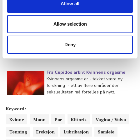
det er jenter som stigmatiserer andre jenter.
Allow all
Rikke Pristeds omtale av Eva Elmerstigs forskning:
Allow selection
God i senga?
Ja, det er viktig for oss å oppnå seksuell
nytelse, men det er fortsatt mannen som
Deny
oftest opplever at det er han som må ta
føringen.
Fra Cupidos arkiv: Kvinnens orgasme
Kvinnens orgasme er - takket være ny
forskning - ett av flere områder der
seksualiteten må fortelles på nytt.
Keyword:
Kvinne
Mann
Par
Klitoris
Vagina / Vulva
Tenning
Ereksjon
Lubrikasjon
Samleie