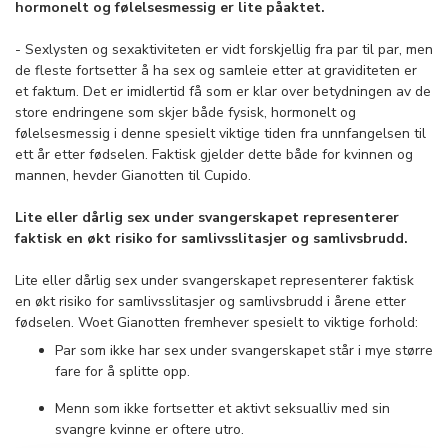
hormonelt og følelsesmessig er lite påaktet.
- Sexlysten og sexaktiviteten er vidt forskjellig fra par til par, men
de fleste fortsetter å ha sex og samleie etter at graviditeten er
et faktum. Det er imidlertid få som er klar over betydningen av de
store endringene som skjer både fysisk, hormonelt og
følelsesmessig i denne spesielt viktige tiden fra unnfangelsen til
ett år etter fødselen. Faktisk gjelder dette både for kvinnen og
mannen, hevder Gianotten til Cupido.
Lite eller dårlig sex under svangerskapet representerer
faktisk en økt risiko for samlivsslitasjer og samlivsbrudd.
Lite eller dårlig sex under svangerskapet representerer faktisk
en økt risiko for samlivsslitasjer og samlivsbrudd i årene etter
fødselen. Woet Gianotten fremhever spesielt to viktige forhold:
Par som ikke har sex under svangerskapet står i mye større
fare for å splitte opp.
Menn som ikke fortsetter et aktivt seksualliv med sin
svangre kvinne er oftere utro.