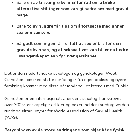
Bare én av ti svangre kvinner får råd om å bruke
alternative stillinger som kan gi bedre sex med gravid
mage.
Bare to av hundre får tips om å fortsette med annen
sex enn samleie.
Så godt som ingen får fortalt at sex er bra for den
gravide kvinnen, og at seksuallivet kan bli enda bedre
i svangerskapet enn før svangerskapet.
Det er den nederlandske sexologen og gynekologen Woet
Gianotten som med støtte i erfaringer fra egen praksis og nyere
forskning kommer med disse påstandene i et intervju med Cupido.
Gianotten er en internasjonalt anerkjent sexolog, har skrevet
over 300 vitenskapelige artikler og bøker, holder foredrag verden
rundt og sitter i styret for World Association of Sexual Health
(WAS).
Betydningen av de store endringene som skjer både fysisk,