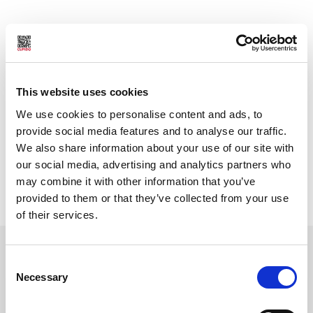
Fra Cupidos arkiv:
Livssyklus / Svangerskap
God sex under svangerskapet og i tida etter
fødselen er en meget god investering for et
fortsatt godt samliv. Lite eller dårlig sex i
This website uses cookies
denne perioden kan være risikabelt.
We use cookies to personalise content and ads, to
provide social media features and to analyse our traffic.
Keyword:
We also share information about your use of our site with
Par
Svangerskap
Reproduktiv helse
our social media, advertising and analytics partners who
may combine it with other information that you’ve
Reproduksjon
Seksuell helse
provided to them or that they’ve collected from your use
of their services.
Read also
Consent
Necessary
Selection
Fra Cupidos arkiv: Livssyklus /
Svangerskap