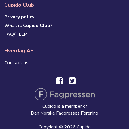
Cupido Club
Privacy policy
What is Cupido Club?
FAQ/HELP
Hverdag AS
Contact us
Cupido is a member of
Den Norske Fagpresses Forening
Copyright © 2026 Cupido