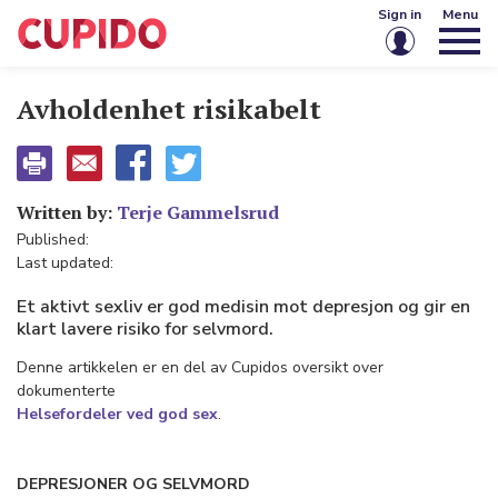
Sign in
Menu
Email or username
Avholdenhet risikabelt
Password
Written by:
Terje Gammelsrud
Published:
Keep me signed in
Last updated:
Sign in
Et aktivt sexliv er god medisin mot depresjon og gir en
klart lavere risiko for selvmord.
Forgot password?
Create account
Denne artikkelen er en del av Cupidos oversikt over
dokumenterte
Helsefordeler ved god sex
.
DEPRESJONER OG SELVMORD